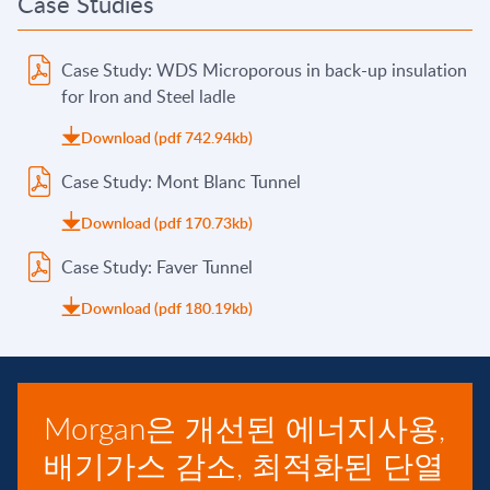
Case Studies
Case Study: WDS Microporous in back-up insulation
for Iron and Steel ladle
Download (pdf 742.94kb)
Case Study: Mont Blanc Tunnel
Download (pdf 170.73kb)
Case Study: Faver Tunnel
Download (pdf 180.19kb)
Morgan은 개선된 에너지사용,
배기가스 감소, 최적화된 단열