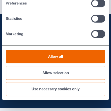
Preferences
Statistics
Morgan Blanket 제품을 통해 차이
를 만드는 산업
Marketing
Iron & Steel
Allow all
Energy
Ceramic and Glass
Allow selection
Consumer Goods & Appliances
Use necessary cookies only
Aluminium