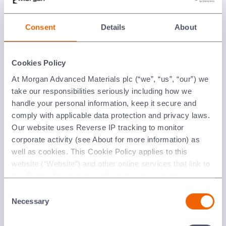
Consent
Details
About
Cookies Policy
At Morgan Advanced Materials plc (“we”, “us”, “our”) we
take our responsibilities seriously including how we
Inorganic Boards
handle your personal information, keep it secure and
comply with applicable data protection and privacy laws.
Our website uses Reverse IP tracking to monitor
corporate activity (see About for more information) as
well as cookies. This Cookie Policy applies to this
website (“Website”) and other online services that link to
this Policy. Any personal information provided to or
collected using cookies on our Websites by Morgan
Consent
Advanced Materials plc as the data controller.
Necessary
Selection
Superwool Prime Board
Last updated: [24 February 2026]