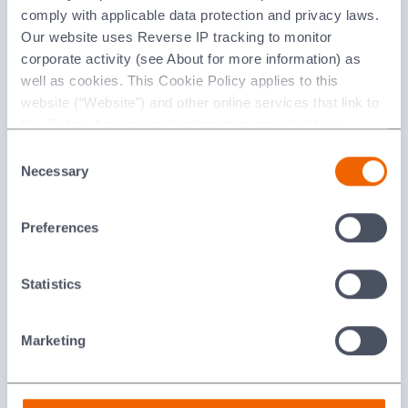
comply with applicable data protection and privacy laws.
Our website uses Reverse IP tracking to monitor
corporate activity (see About for more information) as
well as cookies. This Cookie Policy applies to this
website (“Website”) and other online services that link to
this Policy. Any personal information provided to or
collected using cookies on our Websites by Morgan
Consent
Advanced Materials plc as the data controller.
Necessary
Selection
New ladle backup lining install in progress
Last updated: [24 February 2026]
Preferences
고객에게 미치는 영향
Statistics
Marketing